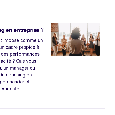
g en entreprise ?
ent imposé comme un
e un cadre propice à
n des performances.
acité ? Que vous
s, un manager ou
du coaching en
 appréhender et
ertinente.