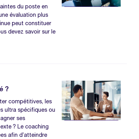
raintes du poste en
ne évaluation plus
tinue peut constituer
ous devez savoir sur le
é ?
er compétitives, les
 ultra spécifiques ou
agner ses
texte ? Le coaching
es afin d’atteindre