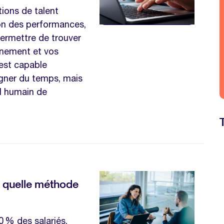
utions de talent
on des performances,
permettre de trouver
agnement et vos
 est capable
agner du temps, mais
l humain de
: quelle méthode
0 % des salariés.