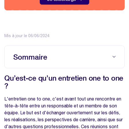
Mis à jour le 06/06/2024
Sommaire
Qu’est-ce qu’un entretien one to one ?
Qu’est-ce qu’un entretien one to one
Définir les objectifs d’un entretien one to
?
one
La préparation à l'entretien one to one
L'entretien one to one, c'est avant tout une rencontre en
tête-à-tête entre un responsable et un membre de son
Comment créer un environnement de
équipe. Le but est d'échanger ouvertement sur les défis,
confiance ?
les réalisations, les perspectives de carrière, ainsi que sur
Les questions à poser lors d'un entretien
d'autres questions professionnelles. Ces réunions sont