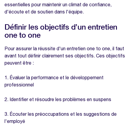
one to one
essentielles pour maintenir un climat de confiance,
d'écoute et de soutien dans l'équipe.
Gérer les émotions lors d'un entretien one
to one
Définir les objectifs d’un entretien
Le rôle de l'écoute active pendant un
one to one
entretien one to one
Comment gérer les conflits lors d'un
Pour assurer la réussite d'un entretien one to one, il faut
entretien one to one ?
avant tout définir clairement ses objectifs. Ces objectifs
peuvent être :
Comment aborder un sujet sensible lors
d'un entretien one to one ?
1. Évaluer la performance et le développement
L'importance du suivi après l'entretien
professionnel
FAQ
2. Identifier et résoudre les problèmes en suspens
Quelle est la fréquence idéale pour un
entretien one to one ?
3. Écouter les préoccupations et les suggestions de
Combien de temps doit durer un entretien
l'employé
one to one ?