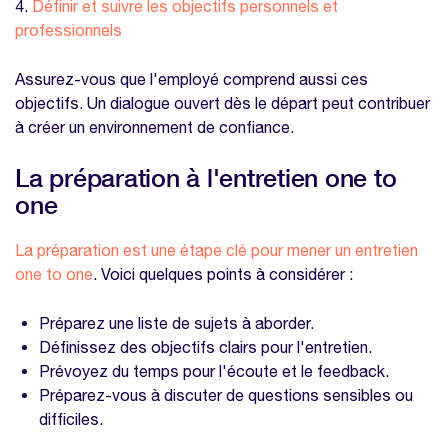
4.
Définir et suivre les objectifs personnels et
Un entretien one to one remplace-t-il une
professionnels
évaluation de performance ?
Que faire si un employé est réticent à
Assurez-vous que l'employé comprend aussi ces
participer à un entretien one to one ?
objectifs. Un dialogue ouvert dès le départ peut contribuer
Nos modèles à télécharger sur la même
à créer un environnement de confiance.
thématique
La préparation à l'entretien one to
Modèle entretien annuel
one
Modèle entretien one to one
La préparation est une étape clé pour mener un entretien
Modèle évaluation 360
one to one
. Voici quelques points à considérer :
Préparez une liste de sujets à aborder.
Définissez des objectifs clairs pour l'entretien.
Prévoyez du temps pour l'écoute et le feedback.
Préparez-vous à discuter de questions sensibles ou
difficiles.