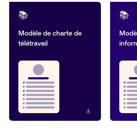
📚
📚
Modèle de charte de
Modèl
télétravail
infor