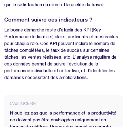
que la satisfaction du client et la qualité du travail.
Pourquoi est-il important de suivre la
qualité de vie au travail (QVT) ?
Comment suivre ces indicateurs ?
Quels sont les indicateurs liés à la
La bonne démarche reste d’établir des KPI (Key
formation ?
Performance Indicators) clairs, pertinents et mesurables
Nos modèles à télécharger sur la même
pour chaque rôle. Ces KPI peuvent inclure le nombre de
thématique
tâches complétées, le taux de succès sur certaines
tâches, les ventes réalisées, etc. L'analyse régulière de
Modèle de charte de télétravail
ces données permet de suivre l'évolution de la
Modèle de charte informatique
performance individuelle et collective, et d'identifier les
Mémo DSN
domaines nécessitant des améliorations.
Modèle de registre unique du personnel
L'ASTUCE RH
N'oubliez pas que la performance et la productivité
ne doivent pas être envisagées uniquement en
termes de chiffres. Prenez également en compte