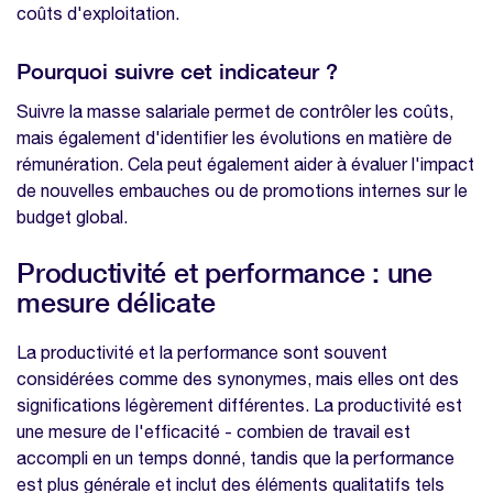
Taux d’absentéisme : un thermomètre de la
coûts d'exploitation.
santé de l'entreprise
Pourquoi suivre cet indicateur ?
Implications et actions
Taux de turnover : un indicateur de fidélité
Suivre la masse salariale permet de contrôler les coûts,
mais également d'identifier les évolutions en matière de
Indicateurs liés au recrutement : mesurer
rémunération. Cela peut également aider à évaluer l'impact
pour optimiser
de nouvelles embauches ou de promotions internes sur le
Indicateurs liés à la formation : clés de
budget global.
l'amélioration continue
Productivité et performance : une
Santé au travail : un enjeu majeur
mesure délicate
Qualité de vie au travail : un levier de
performance
La productivité et la performance sont souvent
FAQ
considérées comme des synonymes, mais elles ont des
significations légèrement différentes. La productivité est
Qu'est-ce qu'un indicateur RH ?
une mesure de l'efficacité - combien de travail est
Pourquoi suivre les indicateurs RH ?
accompli en un temps donné, tandis que la performance
est plus générale et inclut des éléments qualitatifs tels
Qu'est-ce que le tableau de bord RH ?