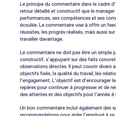
Modèle évaluation 360
Le principe du commentaire dans le cadre d'u
retour détaillé et constructif que le manage
performances, ses compétences et ses comp
écoulée. Le commentaire vise à offrir un feed
réussites, les progrès réalisés, mais aussi su
travailler davantage.
Le commentaire ne doit pas être un simple 
constructif, s'appuyant sur des faits concre
observations directes. Il peut couvrir divers 
objectifs fixés, la qualité du travail, les relati
l'engagement. L'objectif est d'encourager le 
repères pour continuer à progresser et de r
des attentes et des objectifs pour l'année à v
Un bon commentaire inclut également des s
recommandations pour aider l'employé à se d