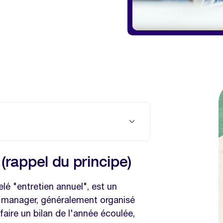
du principe)
 (rappel du principe)
e d’un entretien annuel
ormulation du commentaire
lé "entretien annuel", est un
 manager, généralement organisé
ien annuel (contextualisés et
 faire un bilan de l'année écoulée,