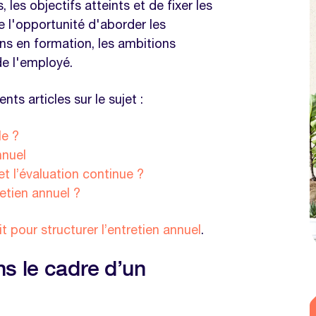
les objectifs atteints et de fixer les
gestion de projet
fre l'opportunité d'aborder les
respect des délais
ins en formation, les ambitions
de l'employé.
l'équipe
loppement des compétences
ts articles sur le sujet :
le ?
étences en communication
nnuel
t l’évaluation continue ?
nce dans l'entretien annuel ?
etien annuel ?
es lors d'un entretien ?
t pour structurer l’entretien annuel
.
même thématique
s le cadre d’un