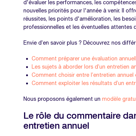
d'évaluer les performances, les compétences, 
Performance exceptionnelle dans la 
nouvelles priorités pour l'année à venir. Il of
Besoin d'amélioration en termes de 
réussites, les points d'amélioration, les beso
professionnelles et les éventuelles attentes 
Excellente collaboration au sein de 
Progrès significatifs dans le déve
Envie d’en savoir plus ? Découvrez nos différen
techniques
Comment préparer une évaluation annuel
Nécessité de développer des comp
Les sujets à aborder lors d’un entretien a
FAQ
Comment choisir entre l’entretien annuel e
Quelle est la place de la reconnaissa
Comment exploiter les résultats d’un entr
Comment gérer les feedbacks difficil
Nous proposons également un
modèle gratui
Nos modèles à télécharger sur la 
Le rôle du commentaire dan
Modèle entretien annuel
entretien annuel
Modèle entretien one to one