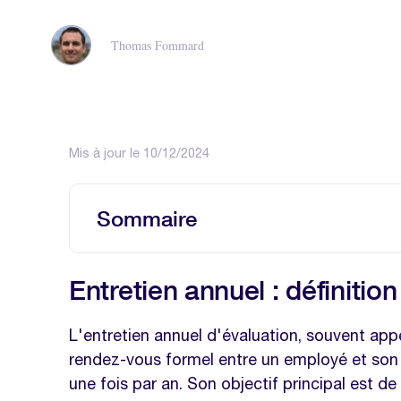
Thomas Fommard
Mis à jour le 10/12/2024
Sommaire
Entretien annuel : définition (rappel 
Entretien annuel : définition
Le rôle du commentaire dans le cadr
Les 10 erreurs à éviter lors de la f
L'entretien annuel d'évaluation, souvent appe
rendez-vous formel entre un employé et son
5 exemples de commentaires d’entret
une fois par an. Son objectif principal est de
expliqués)