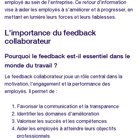
employé au sein de l'entreprise. Ce retour d'information
vos collaborateurs grâce à notre rapport
vise à aider les employés à s'améliorer et à progresser, en
d'étonnement gratuit
mettant en lumière leurs forces et leurs faiblesses.
Qu'est-ce qu'un modèle de feedback
collaborateur ?
L'importance du feedback
collaborateur
La personnalisation du modèle : une
démarche essentielle
Pourquoi le feedback est-il essentiel dans le
Comment personnaliser un modèle de
monde du travail ?
feedback collaborateur ?
Le feedback collaborateur joue un rôle central dans la
Recueillez les retours d'expériences de
motivation, l'engagement et la performance des
vos collaborateurs grâce à notre rapport
employés. Il permet de :
d'étonnement gratuit
Comment obtenir des retours constructifs
Favoriser la communication et la transparence
?
Identifier les domaines d'amélioration
1. Créez un environnement propice au
Valoriser les succès et les compétences
feedback
Aider les employés à atteindre leurs objectifs
professionnels
2. Encouragez l'échange de feedback