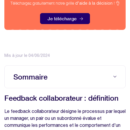
Téléchargez gratuitement notre grille
! 👌
d'aide à la décision
Je télécharge
Mis à jour le 04/06/2024
Sommaire
Feedback collaborateur : définition
Feedback collaborateur : définition
L'importance du feedback collaborateur
Pourquoi le feedback est-il essentiel dans
Le feedback collaborateur désigne le processus par lequel
le monde du travail ?
un manager, un pair ou un subordonné évalue et
communique les performances et le comportement d'un
Recueillez les retours d'expériences de