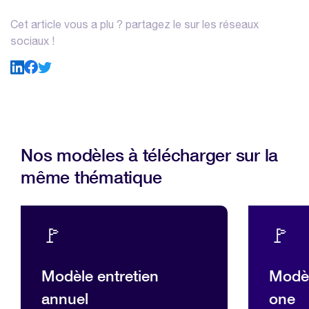
Cet article vous a plu ? partagez le sur les réseaux
sociaux !
Nos modèles à télécharger sur la
même thématique
🚩
🚩
Modèle entretien
Modèl
annuel
one