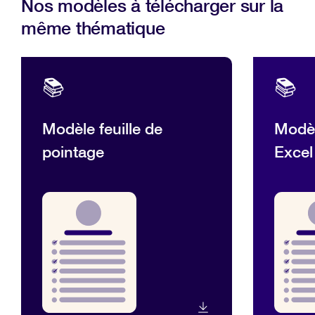
Nos modèles à télécharger sur la
même thématique
📚
📚
Modèle feuille de
Modèl
pointage
Excel