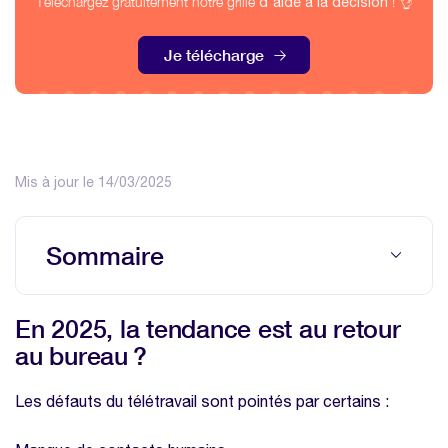
Téléchargez gratuitement notre grille
! 👌
d'aide à la décision
Je télécharge
Mis à jour le 14/03/2025
Sommaire
En 2025, la tendance est au retour au
En 2025, la tendance est au retour
bureau ?
au bureau ?
L’importance de la qualité des conditions
de travail en 2025
Les défauts du télétravail sont pointés par certains :
Etablissez une politique claire et efficace
grâce notre modèle gratuit de charte de