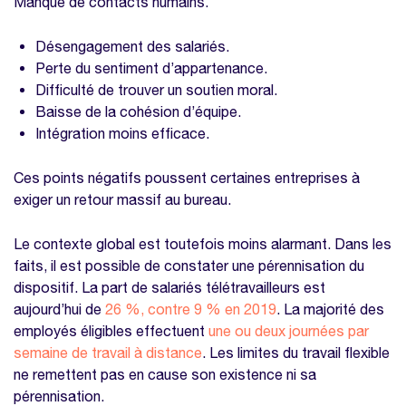
Manque de contacts humains.
télétravail
Désengagement des salariés.
La technologie au service d’un télétravail
Perte du sentiment d’appartenance.
efficace en 2025
Difficulté de trouver un soutien moral.
Nos modèles à télécharger sur la même
Baisse de la cohésion d’équipe.
thématique
Intégration moins efficace.
Modèle feuille de pointage
Ces points négatifs poussent certaines entreprises à
Modèle feuille de temps Excel
exiger un retour massif au bureau.
Le contexte global est toutefois moins alarmant. Dans les
faits, il est possible de constater une pérennisation du
dispositif. La part de salariés télétravailleurs est
aujourd’hui de
26 %, contre 9 % en 2019
. La majorité des
employés éligibles effectuent
une ou deux journées par
semaine de travail à distance
. Les limites du travail flexible
ne remettent pas en cause son existence ni sa
pérennisation.