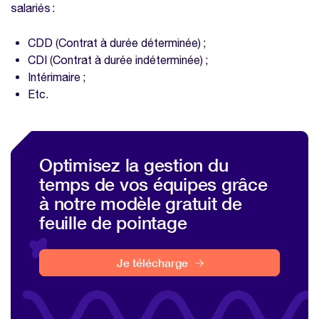
salariés :
supplémentaires ou modulations
Optimisez la gestion du temps de vos
CDD (Contrat à durée déterminée) ;
équipes grâce à notre modèle gratuit de
CDI (Contrat à durée indéterminée) ;
feuille de pointage
Intérimaire ;
Etc.
Booste l’efficacité
Améliore la gestion du temps
Nos modèles à télécharger sur la même
Optimisez la gestion du
thématique
temps de vos équipes grâce
Modèle feuille de pointage
à notre modèle gratuit de
Modèle feuille de temps Excel
feuille de pointage
Je télécharge