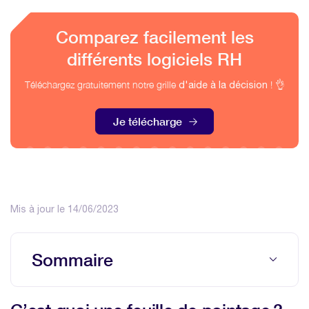
Comparez facilement les
différents logiciels RH
Téléchargez gratuitement notre grille
! 👌
d'aide à la décision
Je télécharge
Mis à jour le 14/06/2023
Sommaire
C’est quoi une feuille de pointage ?