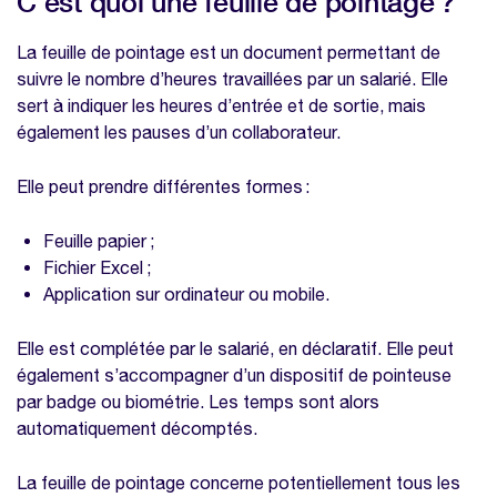
C’est quoi une feuille de pointage ?
Optimisez la gestion du temps de vos
équipes grâce à notre modèle gratuit de
La feuille de pointage est un document permettant de
feuille de pointage
suivre le nombre d’heures travaillées par un salarié. Elle
Le pointage, une obligation ?
sert à indiquer les heures d’entrée et de sortie, mais
également les pauses d’un collaborateur.
Comment impliquer vos salariés dans le
pointage ?
Elle peut prendre différentes formes :
Optimisez la gestion du temps de vos
équipes grâce à notre modèle gratuit de
Feuille papier ;
feuille de pointage
Fichier Excel ;
Application sur ordinateur ou mobile.
Les feuilles de pointage, un outil efficace
pour augmenter la productivité de vos
Elle est complétée par le salarié, en déclaratif. Elle peut
salariés
également s’accompagner d’un dispositif de pointeuse
Limite les tâches administratives
par badge ou biométrie. Les temps sont alors
Permet la réorganisation rapide des
automatiquement décomptés.
plannings
La feuille de pointage concerne potentiellement tous les
Facilite le calcul des heures