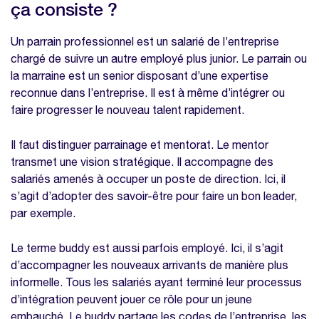
ça consiste ?
Quel est l'intérêt du parrainage pendant
l'on-boarding ?
Un parrain professionnel est un salarié de l’entreprise
Les limites du parrainage
chargé de suivre un autre employé plus junior. Le parrain ou
la marraine est un senior disposant d’une expertise
Comment préparer un parrainage efficace
reconnue dans l’entreprise. Il est à même d’intégrer ou
?
faire progresser le nouveau talent rapidement.
Nos modèles à télécharger sur la même
thématique
Il faut distinguer parrainage et mentorat. Le mentor
transmet une vision stratégique. Il accompagne des
Enquête bien-être collaborateurs
salariés amenés à occuper un poste de direction. Ici, il
Modèle de rapport d'étonnement
s’agit d’adopter des savoir-être pour faire un bon leader,
Livret d'accueil
par exemple.
Modèle promesse d'embauche
Le terme buddy est aussi parfois employé. Ici, il s’agit
d’accompagner les nouveaux arrivants de manière plus
informelle. Tous les salariés ayant terminé leur processus
d’intégration peuvent jouer ce rôle pour un jeune
embauché. Le buddy partage les codes de l’entreprise, les