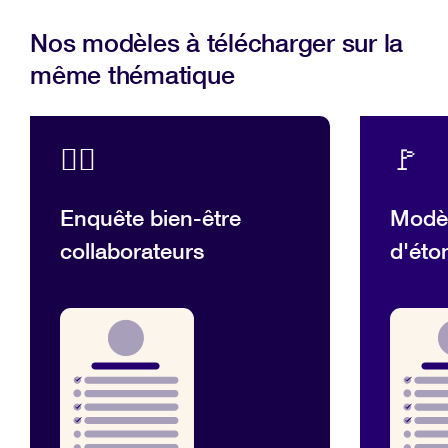
Nos modèles à télécharger sur la
même thématique
💆‍♂️
🚩
Enquête bien-être
Modèl
collaborateurs
d'ét