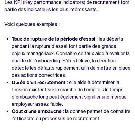
Les KPI sur la gestion des talents
Les KPI (Key performance indicators) de recrutement font
partie des indicateurs les plus intéressants.
Accueillez chaleureusement vos nouvelles
recrues grâce à notre kit gratuit
Voici quelques exemples :
d'onboarding
Nos modèles à télécharger sur la même
Taux de rupture de la période d’essai
: les départs
thématique
pendant la rupture d’essai font partie des grands
enjeux managériaux. Connaître ce taux aide à évaluer la
Modèle entretien de recrutement
qualité de l’onboarding. S’il est élevé, la direction
Modèle de fiche de poste
détecte les défauts rapidement afin de mettre en place
Modèle promesse d'embauche
des actions correctrices.
Durée d’un recrutement
: elle aide à déterminer la
tension existant sur le marché de l’emploi. Un temps
d’embauche long peut également signifier une marque
employeur assez faible.
Coût d’une embauche
: la donnée permet de connaitre
l’efficacité du processus de recrutement.