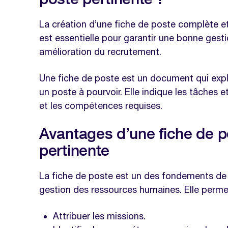
Gagnez du temps dans vos processu
modèle de fiche de poste
La création d’une fiche de poste complète et
Les étapes de rédaction d’une fiche 
est essentielle pour garantir une bonne ges
amélioration du recrutement.
Quels sont les éléments à prendre e
bonne fiche de poste ?
Une fiche de poste est un document qui expl
Que doit contenir une fiche de post
un poste à pourvoir. Elle indique les tâches e
et les compétences requises.
Gagnez du temps dans vos processu
modèle de fiche de poste
Avantages d’une fiche de po
Comment élaborer une fiche de post
pertinente
Nos modèles à télécharger sur la 
La fiche de poste est un des fondements de l’
Modèle entretien de recrutement
gestion des ressources humaines. Elle perme
Modèle de fiche de poste
Modèle promesse d'embauche
Attribuer les missions.