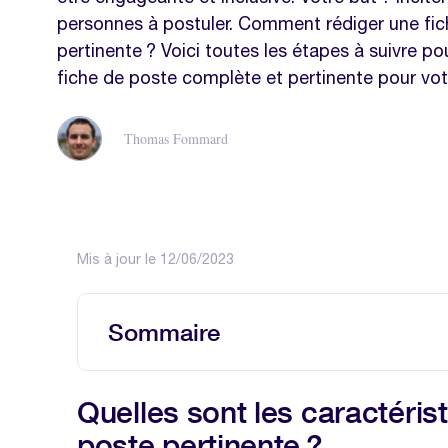
personnes à postuler. Comment rédiger une fi
pertinente ? Voici toutes les étapes à suivre po
fiche de poste complète et pertinente pour votr
Thomas Fommard
Mis à jour le 12/06/2023
Sommaire
Quelles sont les caractéristiques d’u
Quelles sont les caractéris
Avantages d’une fiche de poste effic
poste pertinente ?