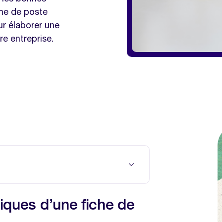
che de poste
ur élaborer une
e entreprise.
ne fiche de poste pertinente ?
tiques d’une fiche de
ace et pertinente