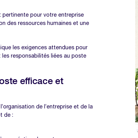
s de recrutement grâce à notre
 pertinente pour votre entreprise
de poste :
tion des ressources humaines et une
n compte pour la rédaction d’une
ique les exigences attendues pour
e
t les responsabilités liées au poste
s de recrutement grâce à notre
ste efficace et
e efficace ?
même thématique
organisation de l’entreprise et de la
t de :