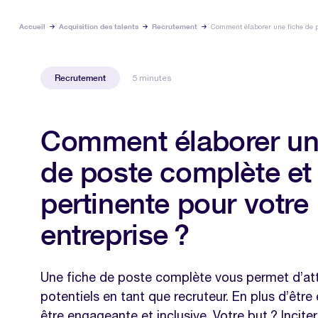
Accueil
Acquisition des talents
Recrutement
Comment élaborer une fiche de po
Recrutement
5 minutes
Comment élaborer un
de poste complète et
pertinente pour votre
entreprise ?
Une fiche de poste complète vous permet d’att
potentiels en tant que recruteur. En plus d’être e
être engageante et inclusive. Votre but ? Incite